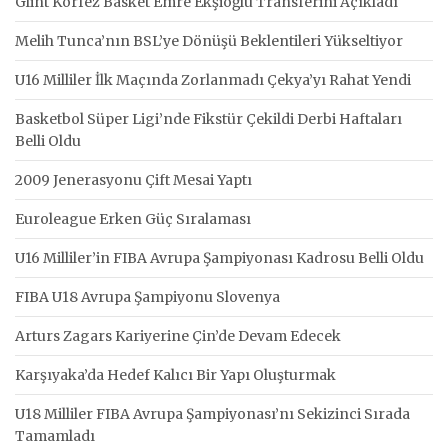
Glint Körfez Basket Emre Ekşioğlu Transferini Açıkladı
Melih Tunca’nın BSL’ye Dönüşü Beklentileri Yükseltiyor
U16 Milliler İlk Maçında Zorlanmadı Çekya’yı Rahat Yendi
Basketbol Süper Ligi’nde Fikstür Çekildi Derbi Haftaları
Belli Oldu
2009 Jenerasyonu Çift Mesai Yaptı
Euroleague Erken Güç Sıralaması
U16 Milliler’in FIBA Avrupa Şampiyonası Kadrosu Belli Oldu
FIBA U18 Avrupa Şampiyonu Slovenya
Arturs Zagars Kariyerine Çin’de Devam Edecek
Karşıyaka’da Hedef Kalıcı Bir Yapı Oluşturmak
U18 Milliler FIBA Avrupa Şampiyonası’nı Sekizinci Sırada
Tamamladı