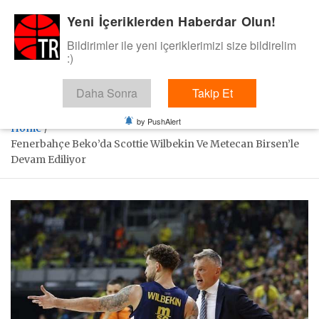
Skip
Yeni İçeriklerden Haberdar Olun!
BasketTR
to
content
Bildirimler ile yeni içeriklerimizi size bildirelim
Sol dip çizgiden bir basket de bizden gelsin dedik.
:)
Daha Sonra
Takip Et
by PushAlert
Home
Fenerbahçe Beko’da Scottie Wilbekin Ve Metecan Birsen’le
Devam Ediliyor