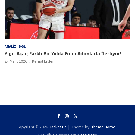
ANALIZ
BGL
Yiğit Açar; Farklı Bir Yolda Emin Adımlarla İlerliyor!
24 Mart 2026
Kemal Erdem
Copyright © 2026
BasketTR
Theme by:
Theme Horse
Proudly Powered by:
WordPress