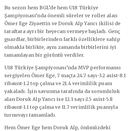
Bu sezon hem BGL’de hem U18 Türkiye
Şampiyonası’nda önemli süreler ve roller alan
Ömer Ege Ziyaettin ve Doruk Alp Yancı ikilisi de
taraftara ayrı bir heyecan vermeye başladı. Genç
guardlar, birbirlerinden farklı özelliklere sahip
olmakla birlikte, aynı zamanda birbirlerini iyi
tamamlayan bir görüntü verdiler.
U18 Türkiye Şampiyonası’nda MVP performansı
sergiyelen Ömer Ege, 7 maçta 24.7 sayı-3.2 asist-8.1
ribaunt-1.2 top çalma ve 21.4 verimlilik puanı
yakaladı. İşin savunma tarafında da sorumluluk
alan Doruk Alp Yancı ise 12.1 sayı-2.5 asist-5.8
ribaunt-1.1 top çalma ve 11.7 verimlilik puanıyla
turnuvayı tamamladı.
Hem Ömer Ege hem Doruk Alp, önümüzdeki