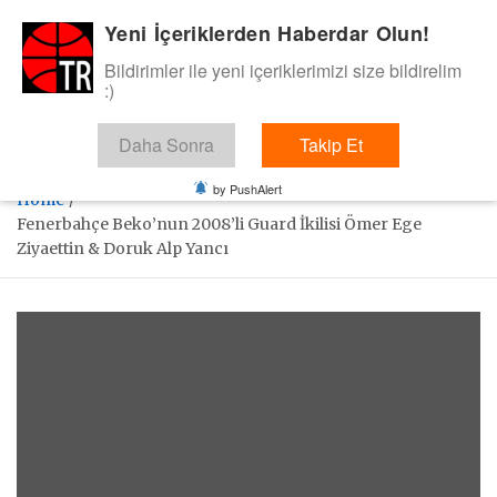
Skip
Yeni İçeriklerden Haberdar Olun!
BasketTR
to
content
Bildirimler ile yeni içeriklerimizi size bildirelim
Sol dip çizgiden bir basket de bizden gelsin dedik.
:)
Daha Sonra
Takip Et
by PushAlert
Home
Fenerbahçe Beko’nun 2008’li Guard İkilisi Ömer Ege
Ziyaettin & Doruk Alp Yancı