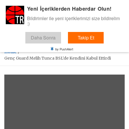
Skip
Yeni İçeriklerden Haberdar Olun!
BasketTR
to
content
Bildirimler ile yeni içeriklerimizi size bildirelim
Sol dip çizgiden bir basket de bizden gelsin dedik.
:)
Daha Sonra
Takip Et
by PushAlert
Home
Genç Guard Melih Tunca BSL’de Kendini Kabul Ettirdi