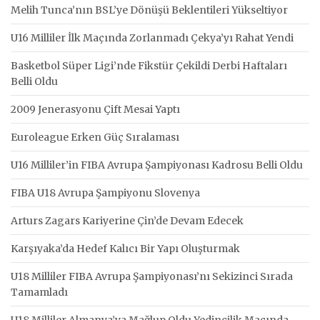
Melih Tunca’nın BSL’ye Dönüşü Beklentileri Yükseltiyor
U16 Milliler İlk Maçında Zorlanmadı Çekya’yı Rahat Yendi
Basketbol Süper Ligi’nde Fikstür Çekildi Derbi Haftaları
Belli Oldu
2009 Jenerasyonu Çift Mesai Yaptı
Euroleague Erken Güç Sıralaması
U16 Milliler’in FIBA Avrupa Şampiyonası Kadrosu Belli Oldu
FIBA U18 Avrupa Şampiyonu Slovenya
Arturs Zagars Kariyerine Çin’de Devam Edecek
Karşıyaka’da Hedef Kalıcı Bir Yapı Oluşturmak
U18 Milliler FIBA Avrupa Şampiyonası’nı Sekizinci Sırada
Tamamladı
U18 Milliler Almanya’ya Mağlup Oldu Yedincilik Maçında