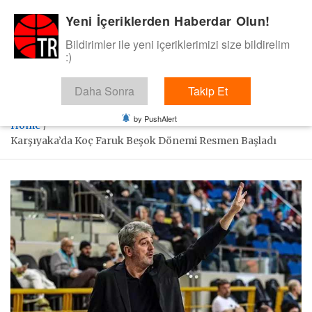
Skip
Yeni İçeriklerden Haberdar Olun!
BasketTR
to
content
Bildirimler ile yeni içeriklerimizi size bildirelim
Sol dip çizgiden bir basket de bizden gelsin dedik.
:)
Daha Sonra
Takip Et
by PushAlert
Home
Karşıyaka’da Koç Faruk Beşok Dönemi Resmen Başladı