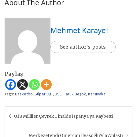
About The Author
Mehmet Karayel
See author's posts
Paylaş
Tags:
Basketbol Süper Ligi
,
BSL
,
Faruk Beşok
,
Karşıyaka
Yazı
U18 Milliler Çeyrek Finalde İspanya’ya Kaybetti
gezinmesi
Merkezefendi Ömercan İlyasoğlu’yla Anlaştı