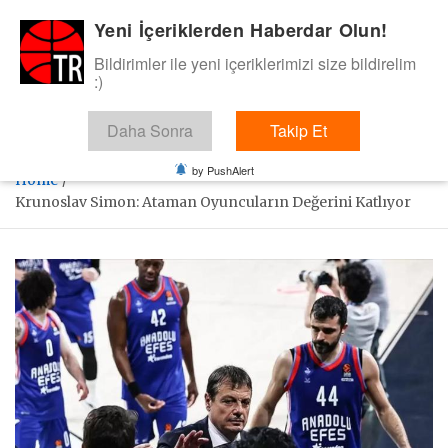
Skip
Yeni İçeriklerden Haberdar Olun!
BasketTR
to
content
Bildirimler ile yeni içeriklerimizi size bildirelim
Sol dip çizgiden bir basket de bizden gelsin dedik.
:)
Daha Sonra
Takip Et
by PushAlert
Home
Krunoslav Simon: Ataman Oyuncuların Değerini Katlıyor