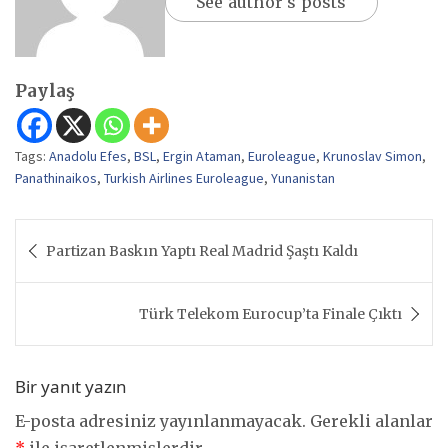
See author's posts
Paylaş
Tags:
Anadolu Efes
,
BSL
,
Ergin Ataman
,
Euroleague
,
Krunoslav Simon
,
Panathinaikos
,
Turkish Airlines Euroleague
,
Yunanistan
Yazı
Partizan Baskın Yaptı Real Madrid Şaştı Kaldı
gezinmesi
Türk Telekom Eurocup’ta Finale Çıktı
Bir yanıt yazın
E-posta adresiniz yayınlanmayacak.
Gerekli alanlar
*
ile işaretlenmişlerdir