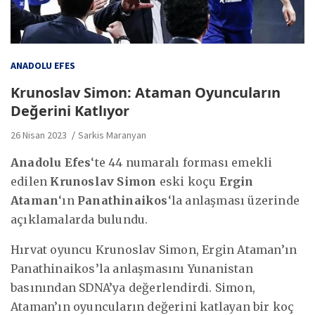
ANADOLU EFES
Krunoslav Simon: Ataman Oyuncuların
Değerini Katlıyor
26 Nisan 2023
Sarkis Maranyan
Anadolu Efes
‘te 44 numaralı forması emekli
edilen
Krunoslav Simon
eski koçu
Ergin
Ataman
‘ın
Panathinaikos
‘la anlaşması üzerinde
açıklamalarda bulundu.
Hırvat oyuncu Krunoslav Simon, Ergin Ataman’ın
Panathinaikos’la anlaşmasını Yunanistan
basınından SDNA’ya değerlendirdi. Simon,
Ataman’ın oyuncuların değerini katlayan bir koç