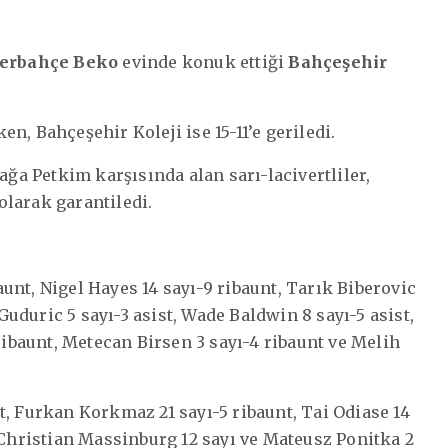
erbahçe Beko
evinde konuk ettiği
Bahçeşehir
n, Bahçeşehir Koleji ise 15-11’e geriledi.
ağa Petkim karşısında alan sarı-lacivertliler,
 olarak garantiledi.
unt, Nigel Hayes 14 sayı-9 ribaunt, Tarık Biberovic
 Guduric 5 sayı-3 asist, Wade Baldwin 8 sayı-5 asist,
 ribaunt, Metecan Birsen 3 sayı-4 ribaunt ve Melih
t, Furkan Korkmaz 21 sayı-5 ribaunt, Tai Odiase 14
 Christian Massinburg 12 sayı ve Mateusz Ponitka 2