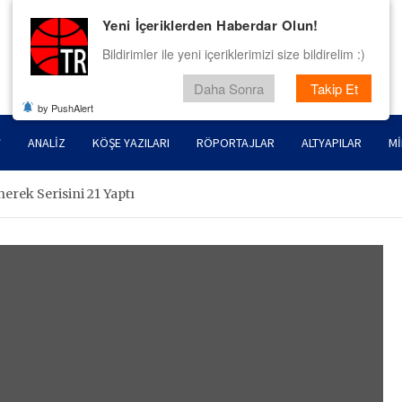
Yeni İçeriklerden Haberdar Olun!
Bildirimler ile yeni içeriklerimizi size bildirelim :)
Daha Sonra
Takip Et
by PushAlert
ANALIZ
KÖŞE YAZILARI
RÖPORTAJLAR
ALTYAPILAR
MI
rek Serisini 21 Yaptı