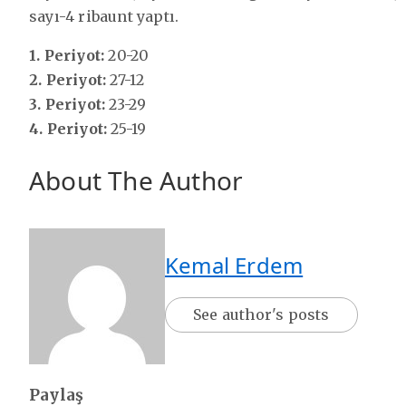
sayı-4 ribaunt yaptı.
1. Periyot:
20-20
2. Periyot:
27-12
3. Periyot:
23-29
4. Periyot:
25-19
About The Author
Kemal Erdem
See author's posts
Paylaş