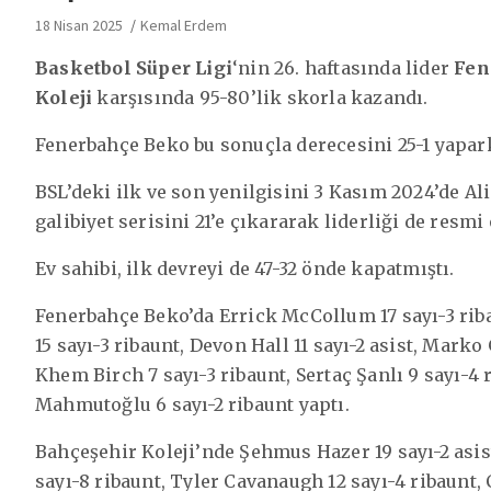
18 Nisan 2025
Kemal Erdem
Basketbol Süper Ligi
‘nin 26. haftasında lider
Fen
Koleji
karşısında 95-80’lik skorla kazandı.
Fenerbahçe Beko bu sonuçla derecesini 25-1 yaparke
BSL’deki ilk ve son yenilgisini 3 Kasım 2024’de Ali
galibiyet serisini 21’e çıkararak liderliği de resmi
Ev sahibi, ilk devreyi de 47-32 önde kapatmıştı.
Fenerbahçe Beko’da Errick McCollum 17 sayı-3 riba
15 sayı-3 ribaunt, Devon Hall 11 sayı-2 asist, Marko
Khem Birch 7 sayı-3 ribaunt, Sertaç Şanlı 9 sayı-4
Mahmutoğlu 6 sayı-2 ribaunt yaptı.
Bahçeşehir Koleji’nde Şehmus Hazer 19 sayı-2 asis
sayı-8 ribaunt, Tyler Cavanaugh 12 sayı-4 ribaunt,