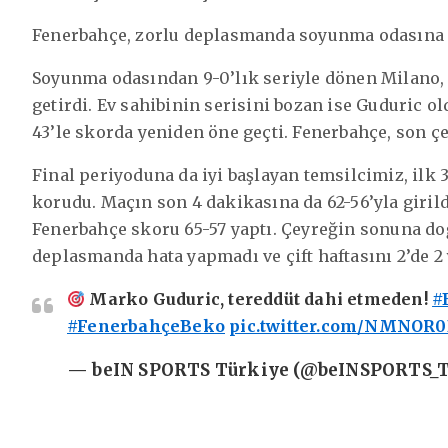
Fenerbahçe, zorlu deplasmanda soyunma odasına da
Soyunma odasından 9-0’lık seriyle dönen Milano, i
getirdi. Ev sahibinin serisini bozan ise Guduric o
43’le skorda yeniden öne geçti. Fenerbahçe, son çe
Final periyoduna da iyi başlayan temsilcimiz, ilk 
korudu. Maçın son 4 dakikasına da 62-56’yla girild
Fenerbahçe skoru 65-57 yaptı. Çeyreğin sonuna doğ
deplasmanda hata yapmadı ve çift haftasını 2’de 
Marko Guduric, tereddüt dahi etmeden!
#
#FenerbahçeBeko
pic.twitter.com/NMNOR
— beIN SPORTS Türkiye (@beINSPORTS_