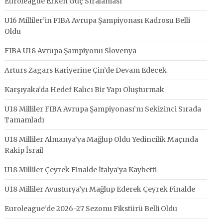
Euroleague Erken Güç Sıralaması
U16 Milliler’in FIBA Avrupa Şampiyonası Kadrosu Belli
Oldu
FIBA U18 Avrupa Şampiyonu Slovenya
Arturs Zagars Kariyerine Çin’de Devam Edecek
Karşıyaka’da Hedef Kalıcı Bir Yapı Oluşturmak
U18 Milliler FIBA Avrupa Şampiyonası’nı Sekizinci Sırada
Tamamladı
U18 Milliler Almanya’ya Mağlup Oldu Yedincilik Maçında
Rakip İsrail
U18 Milliler Çeyrek Finalde İtalya’ya Kaybetti
U18 Milliler Avusturya’yı Mağlup Ederek Çeyrek Finalde
Euroleague’de 2026-27 Sezonu Fikstürü Belli Oldu