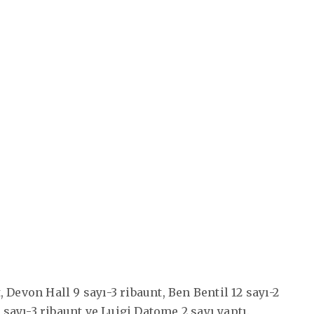
Devon Hall 9 sayı-3 ribaunt, Ben Bentil 12 sayı-2
 sayı-3 ribaunt ve Luigi Datome 2 sayı yaptı.