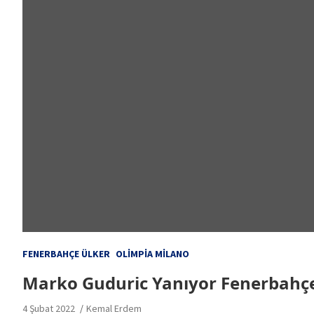
FENERBAHÇE ÜLKER
OLIMPIA MILANO
Marko Guduric Yanıyor Fenerbahçe
4 Şubat 2022
Kemal Erdem