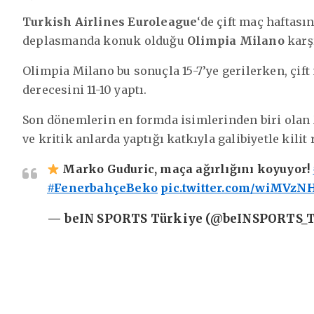
Turkish Airlines Euroleague
‘de çift maç haftası
deplasmanda konuk olduğu
Olimpia Milano
karşı
Olimpia Milano bu sonuçla 15-7’ye gerilerken, çif
derecesini 11-10 yaptı.
Son dönemlerin en formda isimlerinden biri olan
ve kritik anlarda yaptığı katkıyla galibiyetle kilit 
Marko Guduric, maça ağırlığını koyuyor!
#FenerbahçeBeko
pic.twitter.com/wiMVzN
— beIN SPORTS Türkiye (@beINSPORTS_