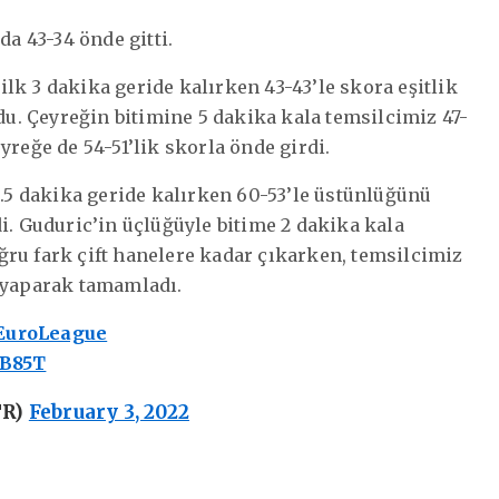
 43-34 önde gitti.
lk 3 dakika geride kalırken 43-43’le skora eşitlik
ldu. Çeyreğin bitimine 5 dakika kala temsilcimiz 47-
yreğe de 54-51’lik skorla önde girdi.
3.5 dakika geride kalırken 60-53’le üstünlüğünü
i. Guduric’in üçlüğüyle bitime 2 dakika kala
ru fark çift hanelere kadar çıkarken, temsilcimiz
2 yaparak tamamladı.
EuroLeague
0B85T
TR)
February 3, 2022