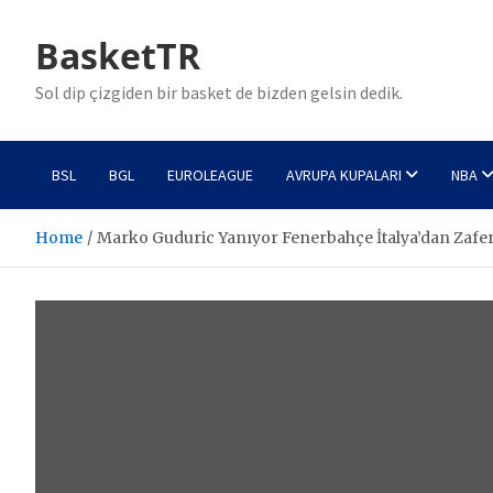
Skip
to
BasketTR
content
Sol dip çizgiden bir basket de bizden gelsin dedik.
BSL
BGL
EUROLEAGUE
AVRUPA KUPALARI
NBA
Home
Marko Guduric Yanıyor Fenerbahçe İtalya’dan Zafe