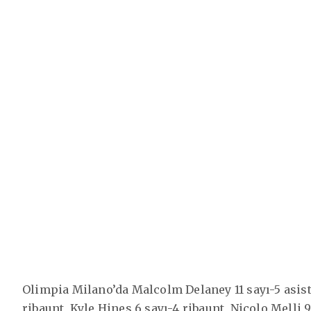
Olimpia Milano’da Malcolm Delaney 11 sayı-5 asist, 
ribaunt, Kyle Hines 6 sayı-4 ribaunt, Nicolo Melli 9