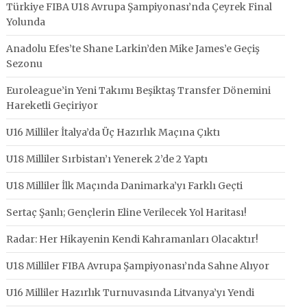
Türkiye FIBA U18 Avrupa Şampiyonası’nda Çeyrek Final
Yolunda
Anadolu Efes’te Shane Larkin’den Mike James’e Geçiş
Sezonu
Euroleague’in Yeni Takımı Beşiktaş Transfer Dönemini
Hareketli Geçiriyor
U16 Milliler İtalya’da Üç Hazırlık Maçına Çıktı
U18 Milliler Sırbistan’ı Yenerek 2’de 2 Yaptı
U18 Milliler İlk Maçında Danimarka’yı Farklı Geçti
Sertaç Şanlı; Gençlerin Eline Verilecek Yol Haritası!
Radar: Her Hikayenin Kendi Kahramanları Olacaktır!
U18 Milliler FIBA Avrupa Şampiyonası’nda Sahne Alıyor
U16 Milliler Hazırlık Turnuvasında Litvanya’yı Yendi