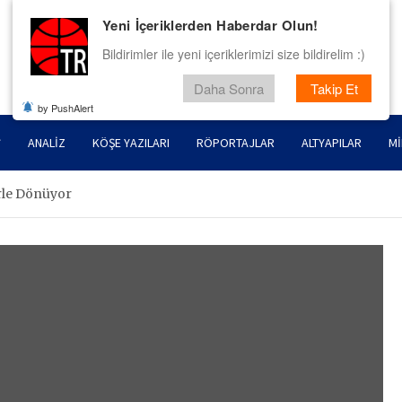
Yeni İçeriklerden Haberdar Olun!
Bildirimler ile yeni içeriklerimizi size bildirelim :)
Daha Sonra
Takip Et
by PushAlert
ANALIZ
KÖŞE YAZILARI
RÖPORTAJLAR
ALTYAPILAR
MI
rle Dönüyor