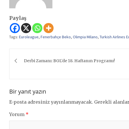
Paylaş
Tags:
Euroleague
,
Fenerbahçe Beko
,
Olimpia Milano
,
Turkish Airlines 
Yazı
Derbi Zamanı: BGL’de 18. Haftanın Programı!
gezinmesi
Bir yanıt yazın
E-posta adresiniz yayınlanmayacak.
Gerekli alanla
Yorum
*