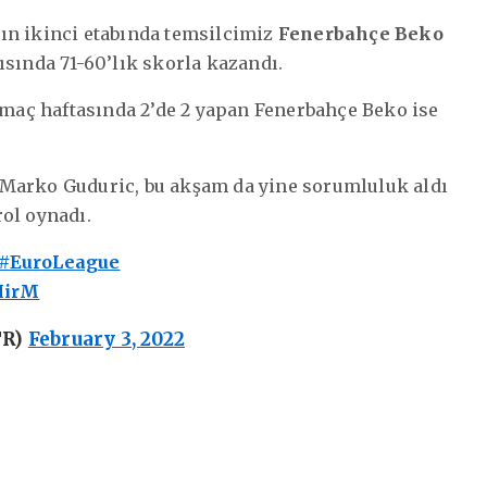
nın ikinci etabında temsilcimiz
Fenerbahçe Beko
sında 71-60’lık skorla kazandı.
t maç haftasında 2’de 2 yapan Fenerbahçe Beko ise
 Marko Guduric, bu akşam da yine sorumluluk aldı
rol oynadı.
#EuroLeague
HirM
TR)
February 3, 2022