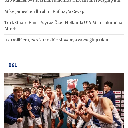
U20 Milliler 5-8 Klasman Maçında Hırvatistan’ı Mağlup Etti
Mike James’ten İbrahim Kutluay’a Cevap
Türk Guard Emir Poyraz Özer Hollanda U15 Milli Takımı’na
Alındı
U20 Milliler Çeyrek Finalde Slovenya’ya Mağlup Oldu
BGL