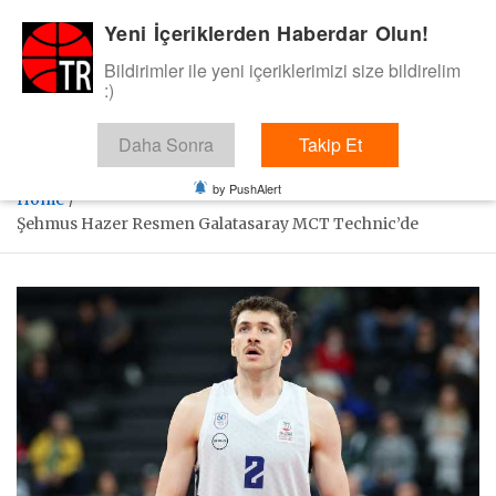
Skip
Yeni İçeriklerden Haberdar Olun!
BasketTR
to
content
Bildirimler ile yeni içeriklerimizi size bildirelim
Sol dip çizgiden bir basket de bizden gelsin dedik.
:)
Daha Sonra
Takip Et
by PushAlert
Home
Şehmus Hazer Resmen Galatasaray MCT Technic’de