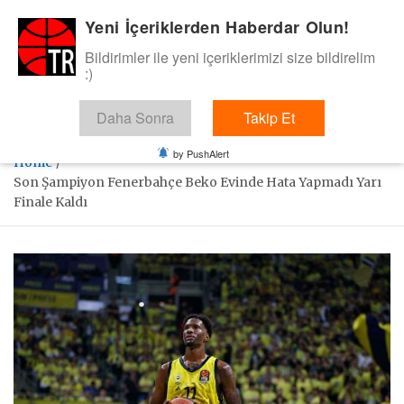
Skip
Yeni İçeriklerden Haberdar Olun!
BasketTR
to
content
Bildirimler ile yeni içeriklerimizi size bildirelim
Sol dip çizgiden bir basket de bizden gelsin dedik.
:)
Daha Sonra
Takip Et
by PushAlert
Home
Son Şampiyon Fenerbahçe Beko Evinde Hata Yapmadı Yarı
Finale Kaldı