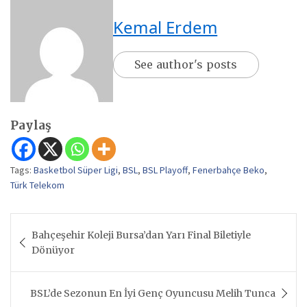
Kemal Erdem
See author's posts
Paylaş
Tags:
Basketbol Süper Ligi
,
BSL
,
BSL Playoff
,
Fenerbahçe Beko
,
Türk Telekom
Yazı
Bahçeşehir Koleji Bursa’dan Yarı Final Biletiyle
gezinmesi
Dönüyor
BSL’de Sezonun En İyi Genç Oyuncusu Melih Tunca