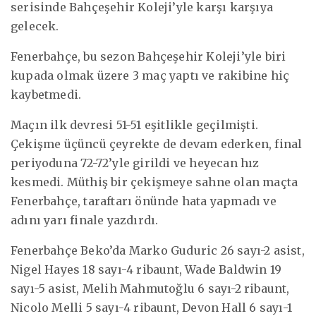
serisinde Bahçeşehir Koleji’yle karşı karşıya
gelecek.
Fenerbahçe, bu sezon Bahçeşehir Koleji’yle biri
kupada olmak üzere 3 maç yaptı ve rakibine hiç
kaybetmedi.
Maçın ilk devresi 51-51 eşitlikle geçilmişti.
Çekişme üçüncü çeyrekte de devam ederken, final
periyoduna 72-72’yle girildi ve heyecan hız
kesmedi. Müthiş bir çekişmeye sahne olan maçta
Fenerbahçe, taraftarı önünde hata yapmadı ve
adını yarı finale yazdırdı.
Fenerbahçe Beko’da Marko Guduric 26 sayı-2 asist,
Nigel Hayes 18 sayı-4 ribaunt, Wade Baldwin 19
sayı-5 asist, Melih Mahmutoğlu 6 sayı-2 ribaunt,
Nicolo Melli 5 sayı-4 ribaunt, Devon Hall 6 sayı-1