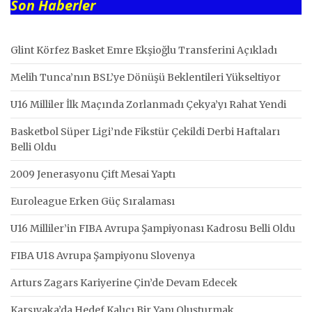
Son Haberler
Glint Körfez Basket Emre Ekşioğlu Transferini Açıkladı
Melih Tunca’nın BSL’ye Dönüşü Beklentileri Yükseltiyor
U16 Milliler İlk Maçında Zorlanmadı Çekya’yı Rahat Yendi
Basketbol Süper Ligi’nde Fikstür Çekildi Derbi Haftaları
Belli Oldu
2009 Jenerasyonu Çift Mesai Yaptı
Euroleague Erken Güç Sıralaması
U16 Milliler’in FIBA Avrupa Şampiyonası Kadrosu Belli Oldu
FIBA U18 Avrupa Şampiyonu Slovenya
Arturs Zagars Kariyerine Çin’de Devam Edecek
Karşıyaka’da Hedef Kalıcı Bir Yapı Oluşturmak