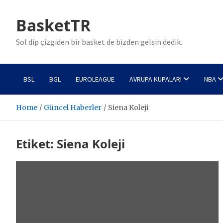
Skip
to
BasketTR
content
Sol dip çizgiden bir basket de bizden gelsin dedik.
BSL
BGL
EUROLEAGUE
AVRUPA KUPALARI
NBA
Home
Güncel Haberler
Siena Koleji
Etiket:
Siena Koleji