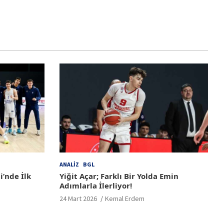
ANALIZ
BGL
i’nde İlk
Yiğit Açar; Farklı Bir Yolda Emin
Adımlarla İlerliyor!
24 Mart 2026
Kemal Erdem