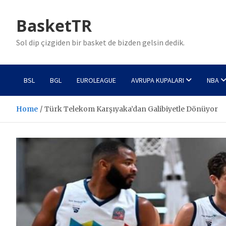
Skip
to
BasketTR
content
Sol dip çizgiden bir basket de bizden gelsin dedik.
BSL
BGL
EUROLEAGUE
AVRUPA KUPALARI
NBA
Home
Türk Telekom Karşıyaka’dan Galibiyetle Dönüyor