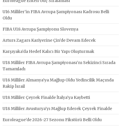
Euroleague Erken Güç Sıralaması
U16 Milliler’in FIBA Avrupa Şampiyonası Kadrosu Belli
Oldu
FIBA U18 Avrupa Şampiyonu Slovenya
Arturs Zagars Kariyerine Çin’de Devam Edecek
Karşıyaka’da Hedef Kalıcı Bir Yapı Oluşturmak
U18 Milliler FIBA Avrupa Şampiyonası’nı Sekizinci Sırada
Tamamladı
U18 Milliler Almanya’ya Mağlup Oldu Yedincilik Maçında
Rakip İsrail
U18 Milliler Çeyrek Finalde İtalya’ya Kaybetti
U18 Milliler Avusturya’yı Mağlup Ederek Çeyrek Finalde
Euroleague’de 2026-27 Sezonu Fikstürü Belli Oldu