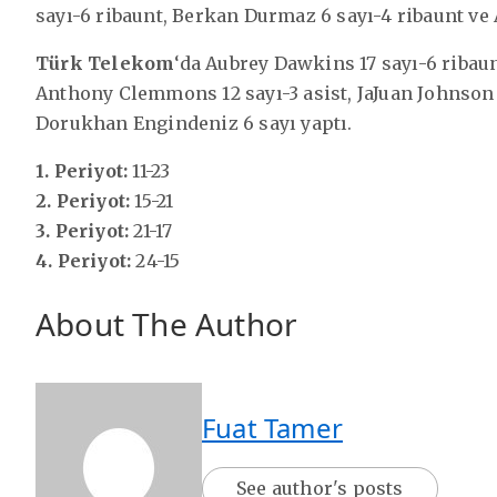
sayı-6 ribaunt, Berkan Durmaz 6 sayı-4 ribaunt ve A
Türk Telekom
‘da Aubrey Dawkins 17 sayı-6 ribau
Anthony Clemmons 12 sayı-3 asist, JaJuan Johnson 1
Dorukhan Engindeniz 6 sayı yaptı.
1. Periyot:
11-23
2. Periyot:
15-21
3. Periyot:
21-17
4. Periyot:
24-15
About The Author
Fuat Tamer
See author's posts