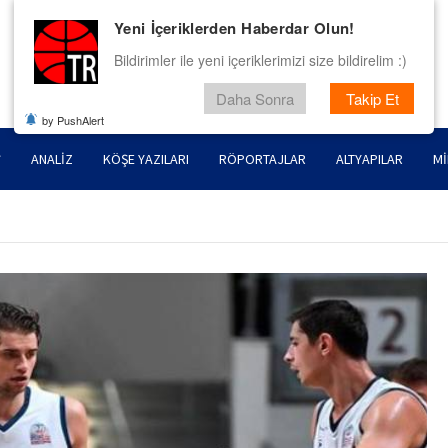
Yeni İçeriklerden Haberdar Olun!
Bildirimler ile yeni içeriklerimizi size bildirelim :)
Daha Sonra
Takip Et
by PushAlert
ANALIZ
KÖŞE YAZILARI
RÖPORTAJLAR
ALTYAPILAR
MI