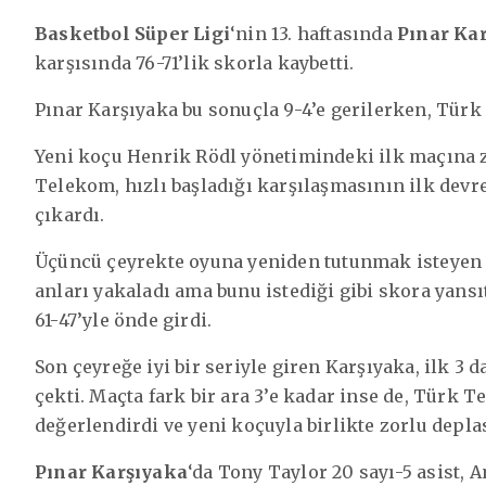
Basketbol Süper Ligi
‘nin 13. haftasında
Pınar Ka
karşısında 76-71’lik skorla kaybetti.
Pınar Karşıyaka bu sonuçla 9-4’e gerilerken, Türk
Yeni koçu Henrik Rödl yönetimindeki ilk maçına
Telekom, hızlı başladığı karşılaşmasının ilk devre
çıkardı.
Üçüncü çeyrekte oyuna yeniden tutunmak isteyen 
anları yakaladı ama bunu istediği gibi skora yan
61-47’yle önde girdi.
Son çeyreğe iyi bir seriyle giren Karşıyaka, ilk 3 
çekti. Maçta fark bir ara 3’e kadar inse de, Türk T
değerlendirdi ve yeni koçuyla birlikte zorlu depla
Pınar Karşıyaka
‘da Tony Taylor 20 sayı-5 asist, 