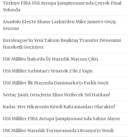
Türkiye FIBA U18 Avrupa Şampiyonası’nda Çeyrek Final
Yolunda
Anadolu Efes’te Shane Larkin’den Mike James’e Geçiş
Sezonu
Euroleague’in Yeni Takımı Beşiktaş Transfer Dönemini
Hareketli Geçiriyor
U16 Milliler İtalya’da Üç Hazırlık Maçına Çıktı
U18 Milliler Sırbistan’ı Yenerek 2’de 2 Yaptı
U18 Milliler İlk Maçında Danimarka’yı Farklı Geçti
Sertaç Şanlı; Gençlerin Eline Verilecek Yol Haritası!
Radar: Her Hikayenin Kendi Kahramanları Olacaktır!
U18 Milliler FIBA Avrupa Şampiyonası’nda Sahne Alıyor
U16 Milliler Hazırlık Turnuvasında Litvanya’yı Yendi