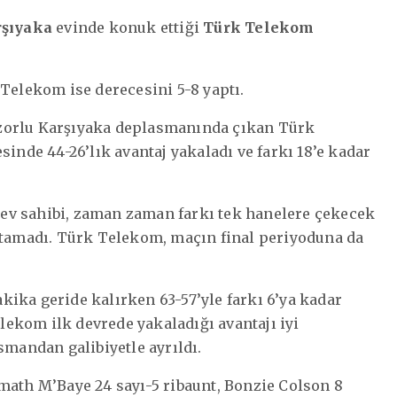
rşıyaka
evinde konuk ettiği
Türk Telekom
 Telekom ise derecesini 5-8 yaptı.
 zorlu Karşıyaka deplasmanında çıkan Türk
sinde 44-26’lık avantaj yakaladı ve farkı 18’e kadar
ev sahibi, zaman zaman farkı tek hanelere çekecek
sıtamadı. Türk Telekom, maçın final periyoduna da
dakika geride kalırken 63-57’yle farkı 6’ya kadar
elekom ilk devrede yakaladığı avantajı iyi
smandan galibiyetle ayrıldı.
Amath M’Baye 24 sayı-5 ribaunt, Bonzie Colson 8