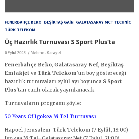
FENERBAHÇE BEKO
BEŞIKTAŞ GAIN
GALATASARAY MCT TECHNIC
TÜRK TELEKOM
Üç Hazırlık Turnuvası S Sport Plus’ta
6 Eylül 2023
Mehmet Karayel
Fenerbahçe Beko
,
Galatasaray Nef
,
Beşiktaş
Emlakjet
ve
Türk Telekom
‘un boy göstereceği
hazırlık turnuvaları eylül ayı boyunca
S Sport
Plus
‘tan canlı olarak yayınlanacak.
Turnuvaların programı şöyle:
50 Years Of Igokea M:Tel Turnuvası
Hapoel Jerusalem–Türk Telekom (7 Eylül, 18:00)
Igokea M:Tel–Galatasaray Nef (7 Eylül, 21:00)