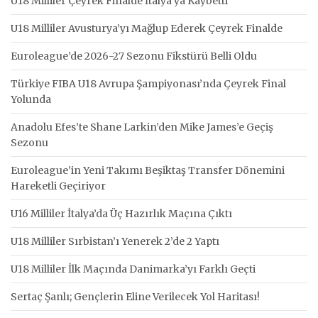
U18 Milliler Çeyrek Finalde İtalya’ya Kaybetti
U18 Milliler Avusturya’yı Mağlup Ederek Çeyrek Finalde
Euroleague’de 2026-27 Sezonu Fikstürü Belli Oldu
Türkiye FIBA U18 Avrupa Şampiyonası’nda Çeyrek Final
Yolunda
Anadolu Efes’te Shane Larkin’den Mike James’e Geçiş
Sezonu
Euroleague’in Yeni Takımı Beşiktaş Transfer Dönemini
Hareketli Geçiriyor
U16 Milliler İtalya’da Üç Hazırlık Maçına Çıktı
U18 Milliler Sırbistan’ı Yenerek 2’de 2 Yaptı
U18 Milliler İlk Maçında Danimarka’yı Farklı Geçti
Sertaç Şanlı; Gençlerin Eline Verilecek Yol Haritası!