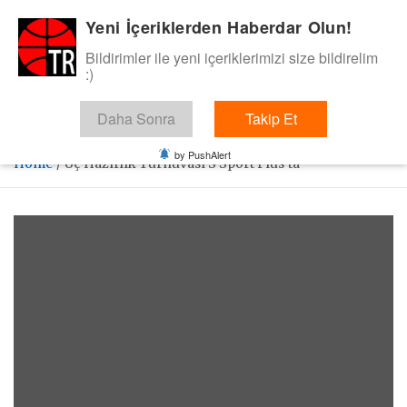
Skip
Yeni İçeriklerden Haberdar Olun!
BasketTR
to
content
Bildirimler ile yeni içeriklerimizi size bildirelim
Sol dip çizgiden bir basket de bizden gelsin dedik.
:)
Daha Sonra
Takip Et
by PushAlert
Home
Üç Hazırlık Turnuvası S Sport Plus’ta