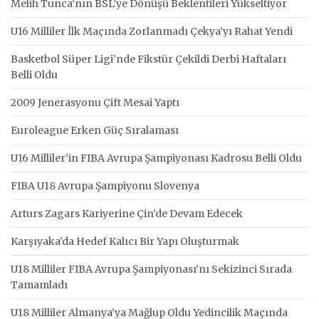
Melih Tunca’nın BSL’ye Dönüşü Beklentileri Yükseltiyor
U16 Milliler İlk Maçında Zorlanmadı Çekya’yı Rahat Yendi
Basketbol Süper Ligi’nde Fikstür Çekildi Derbi Haftaları
Belli Oldu
2009 Jenerasyonu Çift Mesai Yaptı
Euroleague Erken Güç Sıralaması
U16 Milliler’in FIBA Avrupa Şampiyonası Kadrosu Belli Oldu
FIBA U18 Avrupa Şampiyonu Slovenya
Arturs Zagars Kariyerine Çin’de Devam Edecek
Karşıyaka’da Hedef Kalıcı Bir Yapı Oluşturmak
U18 Milliler FIBA Avrupa Şampiyonası’nı Sekizinci Sırada
Tamamladı
U18 Milliler Almanya’ya Mağlup Oldu Yedincilik Maçında