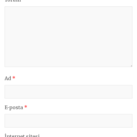
Ad
*
E-posta
*
İnternet sitesi