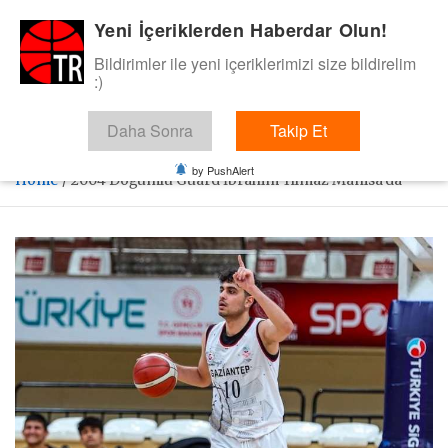
Skip
Yeni İçeriklerden Haberdar Olun!
BasketTR
to
content
Bildirimler ile yeni içeriklerimizi size bildirelim
Sol dip çizgiden bir basket de bizden gelsin dedik.
:)
Daha Sonra
Takip Et
by PushAlert
Home
2004 Doğumlu Guard İbrahim Yılmaz Manisa’da