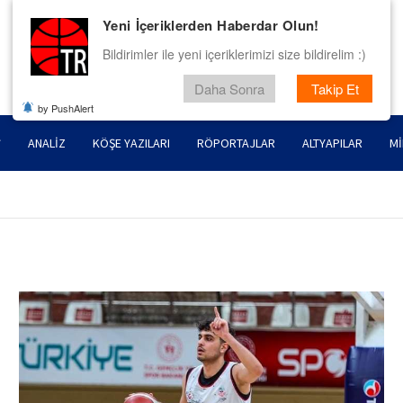
Yeni İçeriklerden Haberdar Olun!
Bildirimler ile yeni içeriklerimizi size bildirelim :)
Daha Sonra
Takip Et
by PushAlert
ANALIZ
KÖŞE YAZILARI
RÖPORTAJLAR
ALTYAPILAR
MI