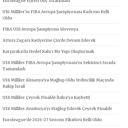
Euroleague Erken Güç Sıralaması
U16 Milliler’in FIBA Avrupa Şampiyonası Kadrosu Belli
Oldu
FIBA U18 Avrupa Şampiyonu Slovenya
Arturs Zagars Kariyerine Çin’de Devam Edecek
Karşıyaka’da Hedef Kalıcı Bir Yapı Oluşturmak
U18 Milliler FIBA Avrupa Şampiyonası’nı Sekizinci Sırada
Tamamladı
U18 Milliler Almanya’ya Mağlup Oldu Yedincilik Maçında
Rakip İsrail
U18 Milliler Çeyrek Finalde İtalya’ya Kaybetti
U18 Milliler Avusturya’yı Mağlup Ederek Çeyrek Finalde
Euroleague’de 2026-27 Sezonu Fikstürü Belli Oldu