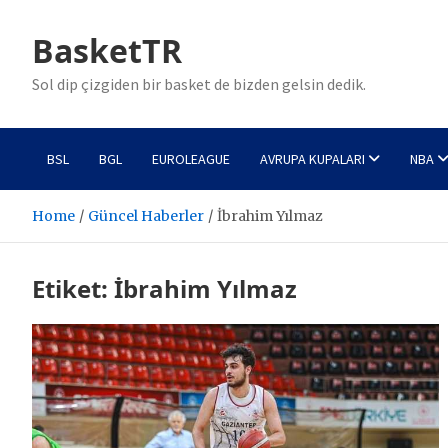
Skip
to
BasketTR
content
Sol dip çizgiden bir basket de bizden gelsin dedik.
BSL
BGL
EUROLEAGUE
AVRUPA KUPALARI
NBA
Home
Güncel Haberler
İbrahim Yılmaz
Etiket:
İbrahim Yılmaz