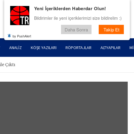
Yeni İçeriklerden Haberdar Olun!
Bildirimler ile yeni içeriklerimizi size bildirelim :)
Daha Sonra
Takip Et
by PushAlert
ANALIZ
KÖŞE YAZILARI
RÖPORTAJLAR
ALTYAPILAR
MI
le Çıktı