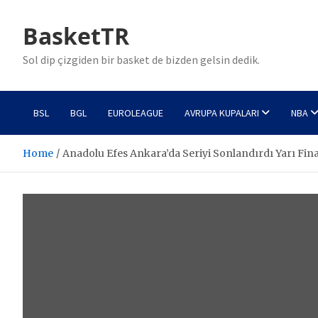
Skip
to
BasketTR
content
Sol dip çizgiden bir basket de bizden gelsin dedik.
BSL
BGL
EUROLEAGUE
AVRUPA KUPALARI
NBA
Home
Anadolu Efes Ankara’da Seriyi Sonlandırdı Yarı Fina