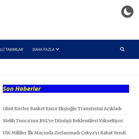
LLI TAKIMLAR
DAHA FAZLA
Son Haberler
Glint Körfez Basket Emre Ekşioğlu Transferini Açıkladı
Melih Tunca’nın BSL’ye Dönüşü Beklentileri Yükseltiyor
U16 Milliler İlk Maçında Zorlanmadı Çekya’yı Rahat Yendi