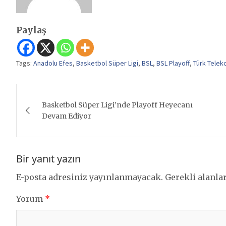
Paylaş
Tags:
Anadolu Efes
,
Basketbol Süper Ligi
,
BSL
,
BSL Playoff
,
Türk Tele
Yazı
Basketbol Süper Ligi’nde Playoff Heyecanı
gezinmesi
Devam Ediyor
Bir yanıt yazın
E-posta adresiniz yayınlanmayacak.
Gerekli alanla
Yorum
*