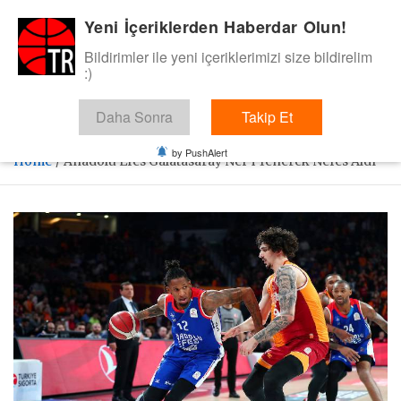
Skip
Yeni İçeriklerden Haberdar Olun!
BasketTR
to
content
Bildirimler ile yeni içeriklerimizi size bildirelim
Sol dip çizgiden bir basket de bizden gelsin dedik.
:)
Daha Sonra
Takip Et
by PushAlert
Home
Anadolu Efes Galatasaray Nef’i Yenerek Nefes Aldı