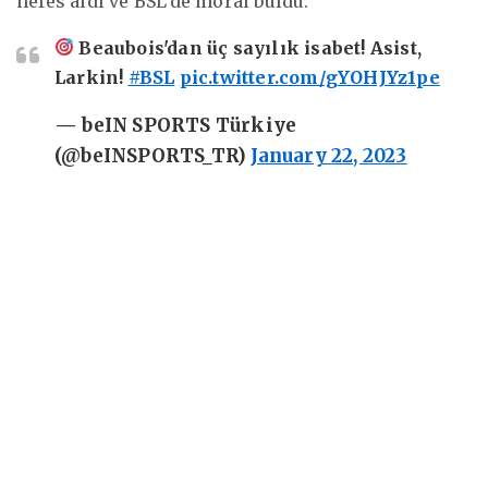
nefes aldı ve BSL’de moral buldu.
Beaubois'dan üç sayılık isabet! Asist,
Larkin!
#BSL
pic.twitter.com/gYOHJYz1pe
— beIN SPORTS Türkiye
(@beINSPORTS_TR)
January 22, 2023