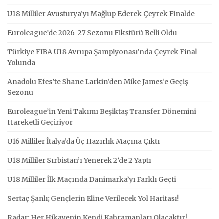
U18 Milliler Avusturya’yı Mağlup Ederek Çeyrek Finalde
Euroleague’de 2026-27 Sezonu Fikstürü Belli Oldu
Türkiye FIBA U18 Avrupa Şampiyonası’nda Çeyrek Final
Yolunda
Anadolu Efes’te Shane Larkin’den Mike James’e Geçiş
Sezonu
Euroleague’in Yeni Takımı Beşiktaş Transfer Dönemini
Hareketli Geçiriyor
U16 Milliler İtalya’da Üç Hazırlık Maçına Çıktı
U18 Milliler Sırbistan’ı Yenerek 2’de 2 Yaptı
U18 Milliler İlk Maçında Danimarka’yı Farklı Geçti
Sertaç Şanlı; Gençlerin Eline Verilecek Yol Haritası!
Radar: Her Hikayenin Kendi Kahramanları Olacaktır!