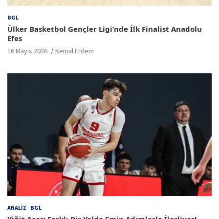
BGL
Ülker Basketbol Gençler Ligi’nde İlk Finalist Anadolu
Efes
16 Mayıs 2026
Kemal Erdem
ANALIZ
BGL
Yiğit Açar; Farklı Bir Yolda Emin Adımlarla İlerliyor!