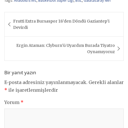
Tags:
Anadolu Efes
,
Basketbol Süper Ligi
,
BSL
,
Galatasaray Nef
Yazı
Frutti Extra Bursaspor 18’den Döndü Gaziantep’i
gezinmesi
Devirdi
Ergin Ataman: Clyburn’ü Uyardım Burada Tiyatro
Oynamıyoruz
Bir yanıt yazın
E-posta adresiniz yayınlanmayacak.
Gerekli alanlar
*
ile işaretlenmişlerdir
Yorum
*