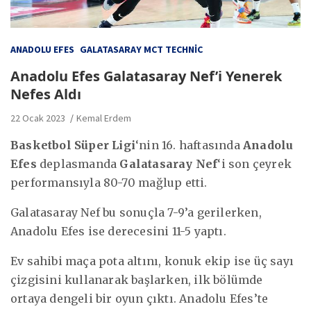
ANADOLU EFES
GALATASARAY MCT TECHNIC
Anadolu Efes Galatasaray Nef’i Yenerek
Nefes Aldı
22 Ocak 2023
Kemal Erdem
Basketbol Süper Ligi
‘nin 16. haftasında
Anadolu
Efes
deplasmanda
Galatasaray Nef
‘i son çeyrek
performansıyla 80-70 mağlup etti.
Galatasaray Nef bu sonuçla 7-9’a gerilerken,
Anadolu Efes ise derecesini 11-5 yaptı.
Ev sahibi maça pota altını, konuk ekip ise üç sayı
çizgisini kullanarak başlarken, ilk bölümde
ortaya dengeli bir oyun çıktı. Anadolu Efes’te