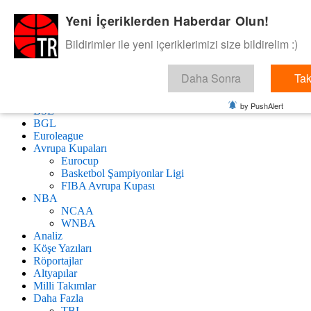
Yeni İçeriklerden Haberdar Olun!
Skip
BasketTR
to
Bildirimler ile yeni içeriklerimizi size bildirelim :)
content
Sol dip çizgiden bir basket de bizden gelsin dedik.
Daha Sonra
Tak
by PushAlert
BSL
BGL
Euroleague
Avrupa Kupaları
Eurocup
Basketbol Şampiyonlar Ligi
FIBA Avrupa Kupası
NBA
NCAA
WNBA
Analiz
Köşe Yazıları
Röportajlar
Altyapılar
Milli Takımlar
Daha Fazla
TBL