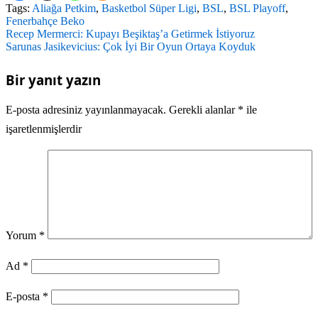
Tags:
Aliağa Petkim
,
Basketbol Süper Ligi
,
BSL
,
BSL Playoff
,
Fenerbahçe Beko
Yazı
Recep Mermerci: Kupayı Beşiktaş’a Getirmek İstiyoruz
Sarunas Jasikevicius: Çok İyi Bir Oyun Ortaya Koyduk
gezinmesi
Bir yanıt yazın
E-posta adresiniz yayınlanmayacak.
Gerekli alanlar
*
ile
işaretlenmişlerdir
Yorum
*
Ad
*
E-posta
*