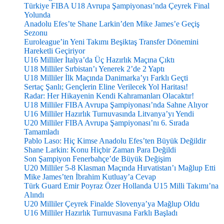
Türkiye FIBA U18 Avrupa Şampiyonası’nda Çeyrek Final
Yolunda
Anadolu Efes’te Shane Larkin’den Mike James’e Geçiş
Sezonu
Euroleague’in Yeni Takımı Beşiktaş Transfer Dönemini
Hareketli Geçiriyor
U16 Milliler İtalya’da Üç Hazırlık Maçına Çıktı
U18 Milliler Sırbistan’ı Yenerek 2’de 2 Yaptı
U18 Milliler İlk Maçında Danimarka’yı Farklı Geçti
Sertaç Şanlı; Gençlerin Eline Verilecek Yol Haritası!
Radar: Her Hikayenin Kendi Kahramanları Olacaktır!
U18 Milliler FIBA Avrupa Şampiyonası’nda Sahne Alıyor
U16 Milliler Hazırlık Turnuvasında Litvanya’yı Yendi
U20 Milliler FIBA Avrupa Şampiyonası’nı 6. Sırada
Tamamladı
Pablo Laso: Hiç Kimse Anadolu Efes’ten Büyük Değildir
Shane Larkin: Konu Hiçbir Zaman Para Değildi
Son Şampiyon Fenerbahçe’de Büyük Değişim
U20 Milliler 5-8 Klasman Maçında Hırvatistan’ı Mağlup Etti
Mike James’ten İbrahim Kutluay’a Cevap
Türk Guard Emir Poyraz Özer Hollanda U15 Milli Takımı’na
Alındı
U20 Milliler Çeyrek Finalde Slovenya’ya Mağlup Oldu
U16 Milliler Hazırlık Turnuvasına Farklı Başladı