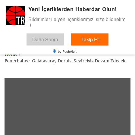
Skip
Yeni İçeriklerden Haberdar Olun!
BasketTR
to
content
Bildirimler ile yeni içeriklerimizi size bildirelim
Sol dip çizgiden bir basket de bizden gelsin dedik.
:)
Daha Sonra
Takip Et
by PushAlert
Home
Fenerbahçe-Galatasaray Derbisi Seyircisiz Devam Edecek