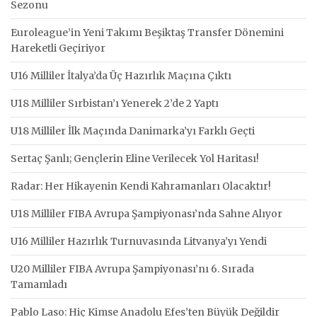
Sezonu
Euroleague’in Yeni Takımı Beşiktaş Transfer Dönemini
Hareketli Geçiriyor
U16 Milliler İtalya’da Üç Hazırlık Maçına Çıktı
U18 Milliler Sırbistan’ı Yenerek 2’de 2 Yaptı
U18 Milliler İlk Maçında Danimarka’yı Farklı Geçti
Sertaç Şanlı; Gençlerin Eline Verilecek Yol Haritası!
Radar: Her Hikayenin Kendi Kahramanları Olacaktır!
U18 Milliler FIBA Avrupa Şampiyonası’nda Sahne Alıyor
U16 Milliler Hazırlık Turnuvasında Litvanya’yı Yendi
U20 Milliler FIBA Avrupa Şampiyonası’nı 6. Sırada
Tamamladı
Pablo Laso: Hiç Kimse Anadolu Efes’ten Büyük Değildir