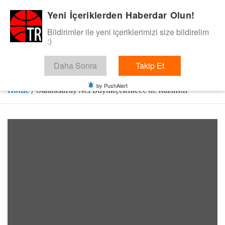
Skip
Yeni İçeriklerden Haberdar Olun!
BasketTR
to
content
Bildirimler ile yeni içeriklerimizi size bildirelim
Sol dip çizgiden bir basket de bizden gelsin dedik.
:)
Daha Sonra
Takip Et
by PushAlert
Home
Galatasaray Nef Büyükçekmece’de Kazandı