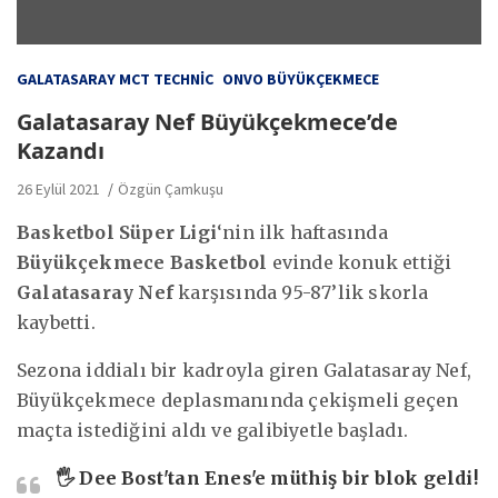
GALATASARAY MCT TECHNIC
ONVO BÜYÜKÇEKMECE
Galatasaray Nef Büyükçekmece’de
Kazandı
26 Eylül 2021
Özgün Çamkuşu
Basketbol Süper Ligi
‘nin ilk haftasında
Büyükçekmece Basketbol
evinde konuk ettiği
Galatasaray Nef
karşısında 95-87’lik skorla
kaybetti.
Sezona iddialı bir kadroyla giren Galatasaray Nef,
Büyükçekmece deplasmanında çekişmeli geçen
maçta istediğini aldı ve galibiyetle başladı.
🖐
Dee Bost'tan Enes'e müthiş bir blok geldi!