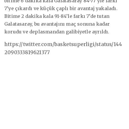
bitime 6 dakika kala Galatasaray 84-77’yle farkı
7’ye çıkardı ve küçük çaplı bir avantaj yakaladı.
Bitime 2 dakika kala 91-84’le farkı 7’de tutan
Galatasaray, bu avantajını maç sonuna kadar
korudu ve deplasmandan galibiyetle ayrıldı.
https://twitter.com/basketsuperligi/status/144
2090333819621377