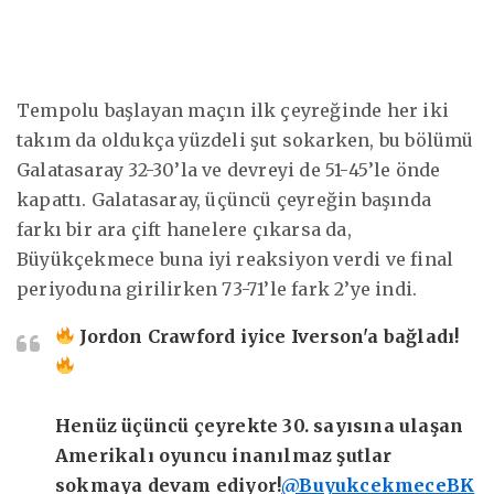
Tempolu başlayan maçın ilk çeyreğinde her iki
takım da oldukça yüzdeli şut sokarken, bu bölümü
Galatasaray 32-30’la ve devreyi de 51-45’le önde
kapattı. Galatasaray, üçüncü çeyreğin başında
farkı bir ara çift hanelere çıkarsa da,
Büyükçekmece buna iyi reaksiyon verdi ve final
periyoduna girilirken 73-71’le fark 2’ye indi.
Jordon Crawford iyice Iverson'a bağladı!
Henüz üçüncü çeyrekte 30. sayısına ulaşan
Amerikalı oyuncu inanılmaz şutlar
sokmaya devam ediyor!
@BuyukcekmeceBK