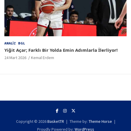
ANALIZ
BGL
Yiğit Açar; Farklı Bir Yolda Emin Adımlarla İlerliyor!
24 Mart 2026
Kemal Erdem
Copyright © 2026
BasketTR
Theme by:
Theme Horse
Proudly Powered by:
WordPress