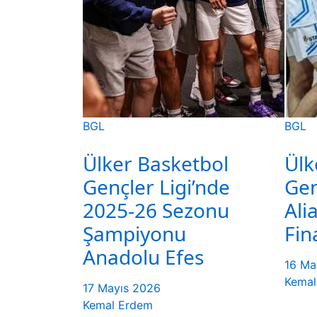
BGL
BGL
Ülker Basketbol
Ülk
Gençler Ligi’nde
Gen
2025-26 Sezonu
Ali
Şampiyonu
Fin
Anadolu Efes
16 Ma
Kemal
17 Mayıs 2026
Kemal Erdem