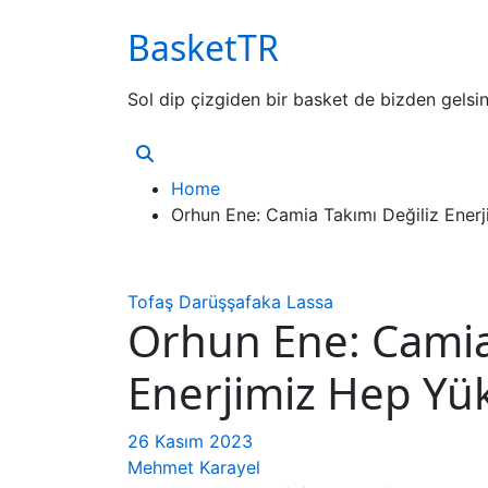
BasketTR
Skip
to
content
Sol dip çizgiden bir basket de bizden gelsin
Home
Orhun Ene: Camia Takımı Değiliz Ener
Tofaş
Darüşşafaka Lassa
Orhun Ene: Camia
Enerjimiz Hep Yü
26 Kasım 2023
Mehmet Karayel