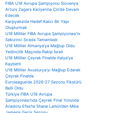
FIBA U18 Avrupa Şampiyonu Slovenya
Arturs Zagars Kariyerine Çin’de Devam
Edecek
Karşıyaka’da Hedef Kalıcı Bir Yapı
Oluşturmak
U18 Milliler FIBA Avrupa Şampiyonası’nı
Sekizinci Sırada Tamamladı
U18 Milliler Almanya’ya Mağlup Oldu
Yedincilik Maçında Rakip İsrail
U18 Milliler Çeyrek Finalde İtalya’ya
Kaybetti
U18 Milliler Avusturya’yı Mağlup Ederek
Çeyrek Finalde
Euroleague’de 2026-27 Sezonu Fikstürü
Belli Oldu
Türkiye FIBA U18 Avrupa
Şampiyonası’nda Çeyrek Final Yolunda
Anadolu Efes’te Shane Larkin’den Mike
James’e Geçiş Sezonu