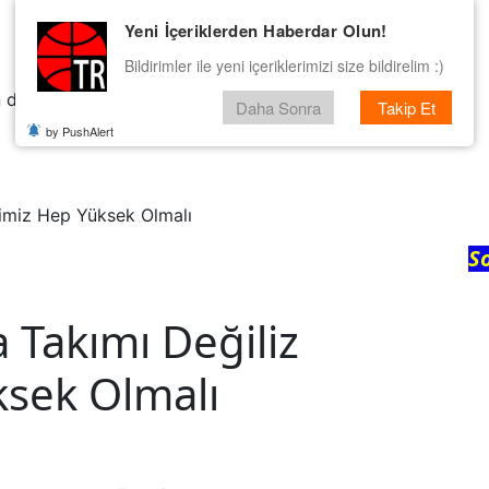
Yeni İçeriklerden Haberdar Olun!
Bildirimler ile yeni içeriklerimizi size bildirelim :)
 dedik.
Daha Sonra
Takip Et
by PushAlert
jimiz Hep Yüksek Olmalı
S
 Takımı Değiliz
ksek Olmalı