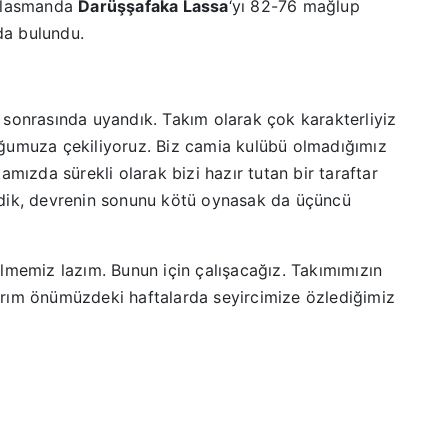
eplasmanda
Darüşşafaka Lassa
‘yı 82-76 mağlup
da bulundu.
 sonrasında uyandık. Takım olarak çok karakterliyiz
ğumuza çekiliyoruz. Biz camia kulübü olmadığımız
amızda sürekli olarak bizi hazır tutan bir taraftar
edik, devrenin sonunu kötü oynasak da üçüncü
lmemiz lazım. Bunun için çalışacağız. Takımımızın
rım önümüzdeki haftalarda seyircimize özlediğimiz