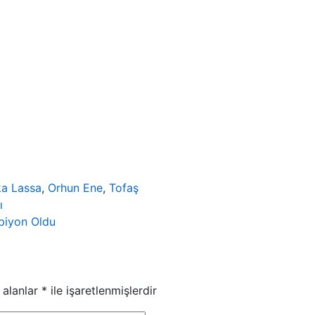
ka Lassa
,
Orhun Ene
,
Tofaş
ı
piyon Oldu
 alanlar
*
ile işaretlenmişlerdir