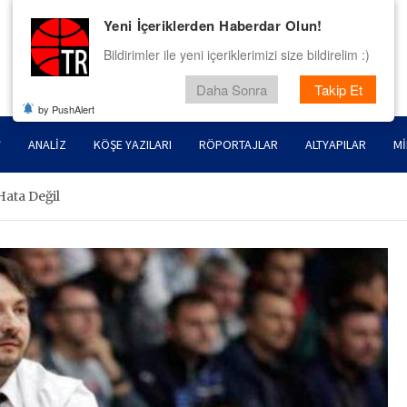
Yeni İçeriklerden Haberdar Olun!
Bildirimler ile yeni içeriklerimizi size bildirelim :)
Daha Sonra
Takip Et
by PushAlert
ANALIZ
KÖŞE YAZILARI
RÖPORTAJLAR
ALTYAPILAR
MI
Hata Değil