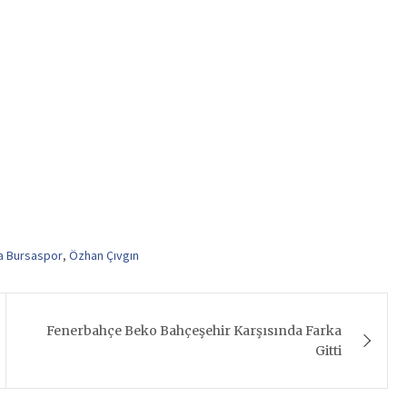
ra Bursaspor
,
Özhan Çıvgın
Fenerbahçe Beko Bahçeşehir Karşısında Farka
Gitti