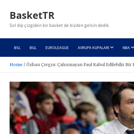
Skip
to
BasketTR
content
Sol dip çizgiden bir basket de bizden gelsin dedik.
BSL
BGL
EUROLEAGUE
AVRUPA KUPALARI
NBA
Home
Özhan Çıvgın: Çalınmayan Faul Kabul Edilebilir Bir 