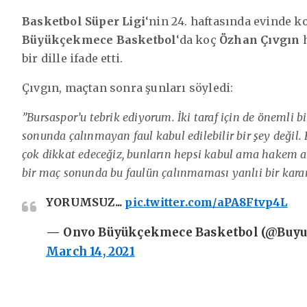
Basketbol Süper Ligi
‘nin 24. haftasında evinde k
Büyükçekmece Basketbol
‘da koç
Özhan Çıvgın
h
bir dille ifade etti.
Çıvgın, maçtan sonra şunları söyledi:
”Bursaspor’u tebrik ediyorum. İki taraf için de önemli 
sonunda çalınmayan faul kabul edilebilir bir şey değil.
çok dikkat edeceğiz, bunların hepsi kabul ama hakem ar
bir maç sonunda bu faulün çalınmaması yanlıi bir karar.
YORUMSUZ...
pic.twitter.com/aPA8Ftvp4L
— Onvo Büyükçekmece Basketbol (@Buy
March 14, 2021