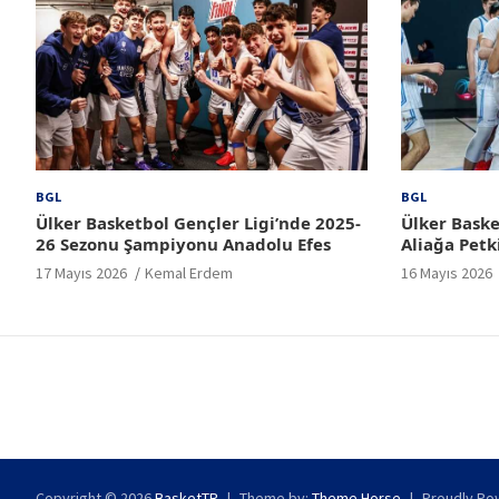
BGL
BGL
Ülker Basketbol Gençler Ligi’nde 2025-
Ülker Baske
26 Sezonu Şampiyonu Anadolu Efes
Aliağa Petk
17 Mayıs 2026
Kemal Erdem
16 Mayıs 2026
Copyright © 2026
BasketTR
Theme by:
Theme Horse
Proudly Po