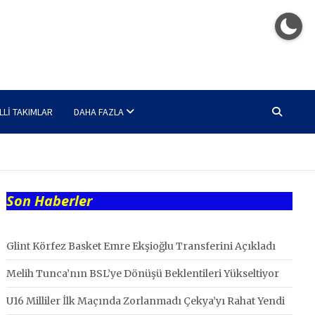
LLI TAKIMLAR
DAHA FAZLA
Son Haberler
Glint Körfez Basket Emre Ekşioğlu Transferini Açıkladı
Melih Tunca’nın BSL’ye Dönüşü Beklentileri Yükseltiyor
U16 Milliler İlk Maçında Zorlanmadı Çekya’yı Rahat Yendi