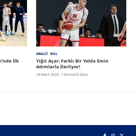
ANALIZ
BGL
i’nde İlk
Yiğit Açar; Farklı Bir Yolda Emin
Adımlarla İlerliyor!
24 Mart 2026
Kemal Erdem