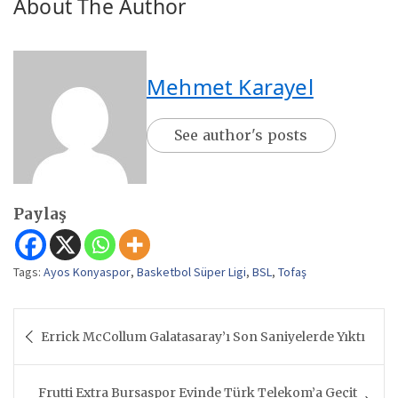
About The Author
Mehmet Karayel
See author's posts
Paylaş
Tags:
Ayos Konyaspor
,
Basketbol Süper Ligi
,
BSL
,
Tofaş
Yazı
Errick McCollum Galatasaray’ı Son Saniyelerde Yıktı
gezinmesi
Frutti Extra Bursaspor Evinde Türk Telekom’a Geçit