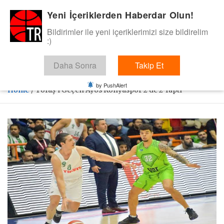
Skip
Yeni İçeriklerden Haberdar Olun!
BasketTR
to
content
Bildirimler ile yeni içeriklerimizi size bildirelim
Sol dip çizgiden bir basket de bizden gelsin dedik.
:)
Daha Sonra
Takip Et
by PushAlert
Home
Tofaş’ı Geçen Ayos Konyaspor 2’de 2 Yaptı