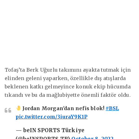
Tofaş’ta Berk Uğurlu takımını ayakta tutmak için
elinden geleni yaparken, özellikle dış atışlarda
beklenen katkı gelmeyince konuk ekip hücumda
tıkandı ve bu da mağlubiyette önemli faktör oldu.
Jordan Morgan'dan nefis blok!
#BSL
pic.twitter.com/3iuraY9K1P
— beIN SPORTS Türkiye
(@beINSPORTS_TR)
October 8, 2022