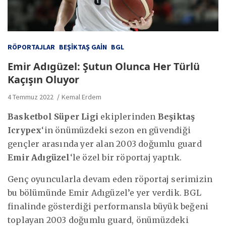
RÖPORTAJLAR
BEŞIKTAŞ GAIN
BGL
Emir Adıgüzel: Şutun Olunca Her Türlü
Kaçışın Oluyor
4 Temmuz 2022
Kemal Erdem
Basketbol Süper Ligi
ekiplerinden
Beşiktaş
Icrypex
‘in önümüzdeki sezon en güvendiği
gençler arasında yer alan 2003 doğumlu guard
Emir Adıgüzel
‘le özel bir röportaj yaptık.
Genç oyuncularla devam eden röportaj serimizin
bu bölümünde Emir Adıgüzel’e yer verdik. BGL
finalinde gösterdiği performansla büyük beğeni
toplayan 2003 doğumlu guard, önümüzdeki