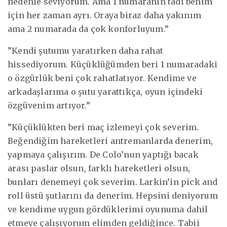
nedenle seviyorum. Ama 1 numaranın tadı benim
için her zaman ayrı. Oraya biraz daha yakınım
ama 2 numarada da çok konforluyum.”
”Kendi şutumu yaratırken daha rahat
hissediyorum. Küçüklüğümden beri 1 numaradaki
o özgürlük beni çok rahatlatıyor. Kendime ve
arkadaşlarıma o şutu yarattıkça, oyun içindeki
özgüvenim artıyor.”
”Küçüklükten beri maç izlemeyi çok severim.
Beğendiğim hareketleri antremanlarda denerim,
yapmaya çalışırım. De Colo’nun yaptığı bacak
arası paslar olsun, farklı hareketleri olsun,
bunları denemeyi çok severim. Larkin’in pick and
roll üstü şutlarını da denerim. Hepsini deniyorum
ve kendime uygun gördüklerimi oyunuma dahil
etmeye çalışıyorum elimden geldiğince. Tabii