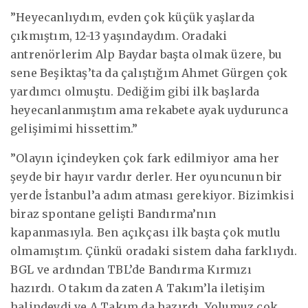
”Heyecanlıydım, evden çok küçük yaşlarda
çıkmıştım, 12-13 yaşındaydım. Oradaki
antrenörlerim Alp Baydar başta olmak üzere, bu
sene Beşiktaş’ta da çalıştığım Ahmet Gürgen çok
yardımcı olmuştu. Dediğim gibi ilk başlarda
heyecanlanmıştım ama rekabete ayak uydurunca
gelişimimi hissettim.”
”Olayın içindeyken çok fark edilmiyor ama her
şeyde bir hayır vardır derler. Her oyuncunun bir
yerde İstanbul’a adım atması gerekiyor. Bizimkisi
biraz spontane gelişti Bandırma’nın
kapanmasıyla. Ben açıkçası ilk başta çok mutlu
olmamıştım. Çünkü oradaki sistem daha farklıydı.
BGL ve ardından TBL’de Bandırma Kırmızı
hazırdı. O takım da zaten A Takım’la iletişim
halindeydi ve A Takım da hazırdı. Yolumuz çok