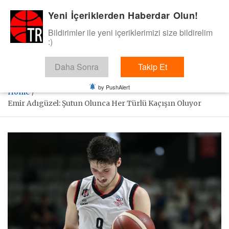
Skip
Yeni İçeriklerden Haberdar Olun!
BasketTR
to
content
Bildirimler ile yeni içeriklerimizi size bildirelim
Sol dip çizgiden bir basket de bizden gelsin dedik.
:)
Daha Sonra
Takip Et
by PushAlert
Home
Emir Adıgüzel: Şutun Olunca Her Türlü Kaçışın Oluyor