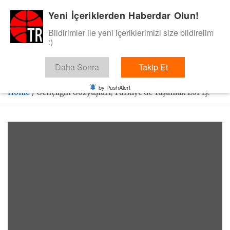
Skip
Yeni İçeriklerden Haberdar Olun!
BasketTR
to
content
Bildirimler ile yeni içeriklerimizi size bildirelim
Sol dip çizgiden bir basket de bizden gelsin dedik.
:)
Daha Sonra
Takip Et
by PushAlert
Home
Gençliğin Gözyaşları; Türkiye’de Yaşamak Zor İş!