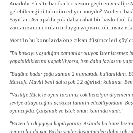
Anadolu Efes’te harika bir sezon geçiren Vasilije 
gelebileceğini tahmim ediyor muydu? Modern baske
Yaşıtları Avrupa’da çok daha rahat bir basketbol i
zaman zaman onların duygu yapısını olumsuz etk
Mert’in bu konularda öne çıkan düşünceleri şöyle:
”Bu baskıyı yaşadığım zamanlar oluyor. İster istemez 
yapabildiklerimi yapabiliyorsa, ben daha fazlasını ya
”Bugüne kadar çoğu zaman 2 numarada kullanıldım. BGL’
Mustafa Mavili beni daha çok 1-2 ağırlıklı kullandı. Be
”Vasilije Micic’le oyun tarzımız çok benziyor diyemem am
seviye atlayacağını açıkçası tahmin edebiliyordum. Boş
oyuncuydu. Çalışmak ve istek onun kanında vardı.”
”Bazen bu duyguya kapılıyorum. Aslında bu biraz bizim 
oyuncular da var. Başka şeyler düşünmeden daha çok ça