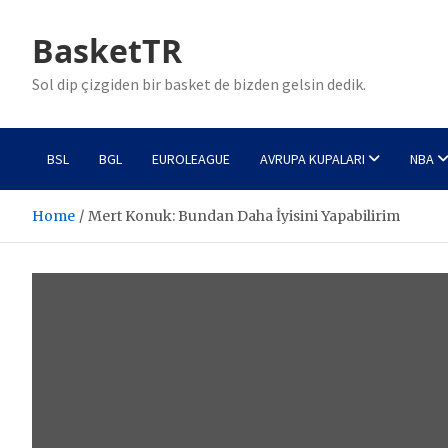
Skip
to
BasketTR
content
Sol dip çizgiden bir basket de bizden gelsin dedik.
BSL
BGL
EUROLEAGUE
AVRUPA KUPALARI
NBA
Home
Mert Konuk: Bundan Daha İyisini Yapabilirim