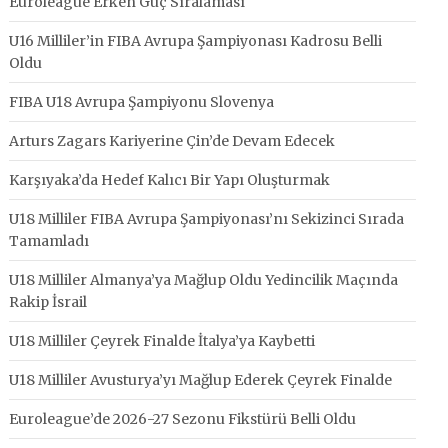
Euroleague Erken Güç Sıralaması
U16 Milliler’in FIBA Avrupa Şampiyonası Kadrosu Belli
Oldu
FIBA U18 Avrupa Şampiyonu Slovenya
Arturs Zagars Kariyerine Çin’de Devam Edecek
Karşıyaka’da Hedef Kalıcı Bir Yapı Oluşturmak
U18 Milliler FIBA Avrupa Şampiyonası’nı Sekizinci Sırada
Tamamladı
U18 Milliler Almanya’ya Mağlup Oldu Yedincilik Maçında
Rakip İsrail
U18 Milliler Çeyrek Finalde İtalya’ya Kaybetti
U18 Milliler Avusturya’yı Mağlup Ederek Çeyrek Finalde
Euroleague’de 2026-27 Sezonu Fikstürü Belli Oldu