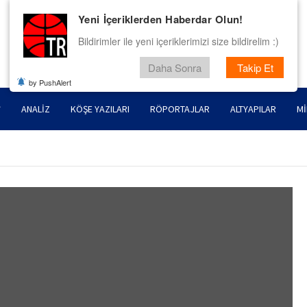
Yeni İçeriklerden Haberdar Olun!
Bildirimler ile yeni içeriklerimizi size bildirelim :)
Daha Sonra
Takip Et
by PushAlert
ANALIZ
KÖŞE YAZILARI
RÖPORTAJLAR
ALTYAPILAR
MI