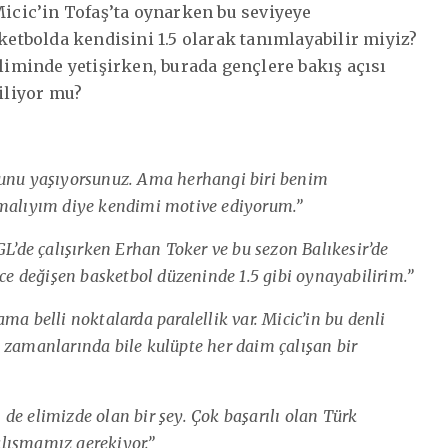
Micic’in Tofaş’ta oynarken bu seviyeye
tbolda kendisini 1.5 olarak tanımlayabilir miyiz?
kliminde yetişirken, burada gençlere bakış açısı
iliyor mu?
bunu yaşıyorsunuz. Ama herhangi biri benim
pmalıyım diye kendimi motive ediyorum.”
de çalışırken Erhan Toker ve bu sezon Balıkesir’de
nce değişen basketbol düzeninde 1.5 gibi oynayabilirim.”
a belli noktalarda paralellik var. Micic’in bu denli
 zamanlarında bile kulüpte her daim çalışan bir
de elimizde olan bir şey. Çok başarılı olan Türk
lışmamız gerekiyor.”