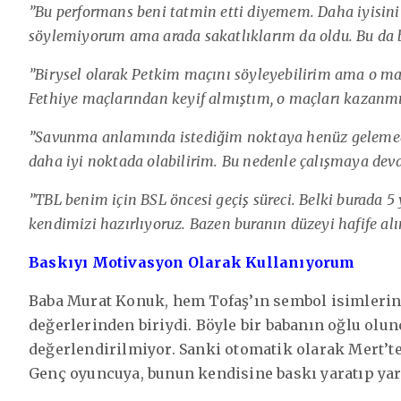
”Bu performans beni tatmin etti diyemem. Daha iyisini
söylemiyorum ama arada sakatlıklarım da oldu. Bu da b
”Birysel olarak Petkim maçını söyleyebilirim ama o m
Fethiye maçlarından keyif almıştım, o maçları kazanmı
”Savunma anlamında istediğim noktaya henüz gelemed
daha iyi noktada olabilirim. Bu nedenle çalışmaya de
”TBL benim için BSL öncesi geçiş süreci. Belki burada 
kendimizi hazırlıyoruz. Bazen buranın düzeyi hafife alın
Baskıyı Motivasyon Olarak Kullanıyorum
Baba Murat Konuk, hem Tofaş’ın sembol isimleri
değerlerinden biriydi. Böyle bir babanın oğlu olun
değerlendirilmiyor. Sanki otomatik olarak Mert’t
Genç oyuncuya, bunun kendisine baskı yaratıp ya