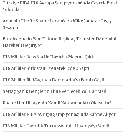
Türkiye FIBA U18 Avrupa Şampiyonası’nda Çeyrek Final
Yolunda
Anadolu Efes’te Shane Larkin’den Mike James’e Geçiş
Sezonu
Euroleague’in Yeni Takımı Beşiktaş Transfer Dönemini
Hareketli Geçiriyor
U16 Milliler İtalya’da Üç Hazırlık Maçına Çıktı
U18 Milliler Sırbistan’ı Yenerek 2’de 2 Yaptı
U18 Milliler İlk Maçında Danimarka’yı Farklı Geçti
Sertaç Şanlı; Gençlerin Eline Verilecek Yol Haritası!
Radar: Her Hikayenin Kendi Kahramanları Olacaktır!
U18 Milliler FIBA Avrupa Şampiyonası’nda Sahne Alıyor
U16 Milliler Hazırlık Turnuvasında Litvanya’yı Yendi