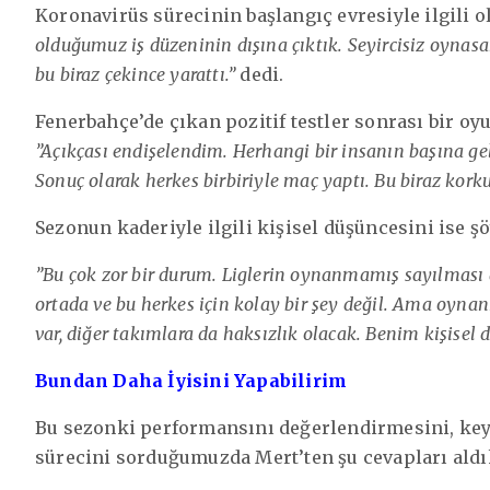
Koronavirüs sürecinin başlangıç evresiyle ilgili 
olduğumuz iş düzeninin dışına çıktık. Seyircisiz oynas
bu biraz çekince yarattı.”
dedi.
Fenerbahçe’de çıkan pozitif testler sonrası bir o
”Açıkçası endişelendim. Herhangi bir insanın başına gel
Sonuç olarak herkes birbiriyle maç yaptı. Bu biraz korku
Sezonun kaderiyle ilgili kişisel düşüncesini ise şöy
”Bu çok zor bir durum. Liglerin oynanmamış sayılması d
ortada ve bu herkes için kolay bir şey değil. Ama oyna
var, diğer takımlara da haksızlık olacak. Benim kişise
Bundan Daha İyisini Yapabilirim
Bu sezonki performansını değerlendirmesini, keyi
sürecini sorduğumuzda Mert’ten şu cevapları aldı