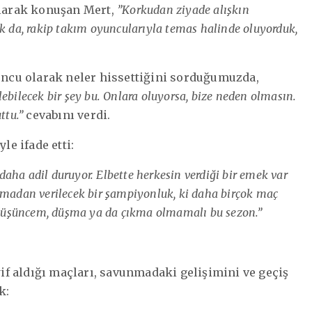
olarak konuşan Mert,
”Korkudan ziyade alışkın
ak da, rakip takım oyuncularıyla temas halinde oluyorduk,
yuncu olarak neler hissettiğini sorduğumuzda,
ebilecek bir şey bu. Onlara oluyorsa, bize neden olmasın.
ttu.”
cevabını verdi.
le ifade etti:
aha adil duruyor. Elbette herkesin verdiği bir emek var
nmadan verilecek bir şampiyonluk, ki daha birçok maç
l düşüncem, düşma ya da çıkma olmamalı bu sezon.”
f aldığı maçları, savunmadaki gelişimini ve geçiş
k: